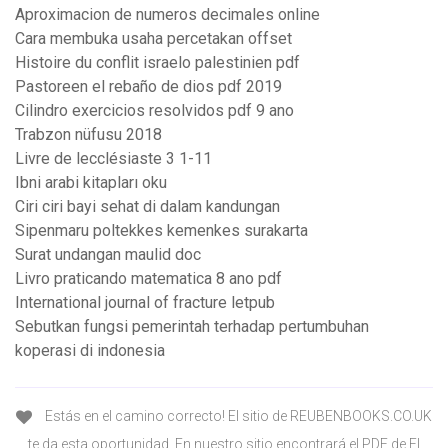
Aproximacion de numeros decimales online
Cara membuka usaha percetakan offset
Histoire du conflit israelo palestinien pdf
Pastoreen el rebaño de dios pdf 2019
Cilindro exercicios resolvidos pdf 9 ano
Trabzon nüfusu 2018
Livre de lecclésiaste 3 1-11
Ibni arabi kitapları oku
Ciri ciri bayi sehat di dalam kandungan
Sipenmaru poltekkes kemenkes surakarta
Surat undangan maulid doc
Livro praticando matematica 8 ano pdf
International journal of fracture letpub
Sebutkan fungsi pemerintah terhadap pertumbuhan
koperasi di indonesia
Estás en el camino correcto! El sitio de REUBENBOOKS.CO.UK
te da esta oportunidad. En nuestro sitio encontrará el PDF de El