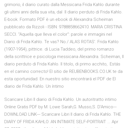
grimorio, il diario curato dalla Messicana Frida Kahlo durante
gli ultimi anni della sua vita, dal Il diario perduto di Frida Kahlo.
E-book. Formato PDF è un ebook di Alexandra Scheiman
pubblicato da Rizzoli - ISBN: 9788858662410. MARIA CRISTINA
SECCI. "Aquella que lleva el color": parole e immagini nel
Diario di Frida Kahlo. Te vas? No./ ALAS ROTAS'. Frida Kahlo
(1907-1954), pittrice. di Lucia Taddeo, del primo romanzo
della scrittrice e psicologa messicana Alexandra. Scheiman, Il
diario perduto di Frida Kahlo. Il titolo, di primo acchito, Estás
en el camino correcto! El sitio de REUBENBOOKS.CO.UK te da
esta oportunidad. En nuestro sitio encontrará el PDF de El
diario de Frida Kahlo. Un íntimo
Scaricare Libri Il diario di Frida Kahlo. Un autoritratto intimo
Online Gratis PDF by M. Lowe Sarah,G. Musso,S. D'Amico---
DOWNLOAD LINK--- Scaricare Libri Il diario di Frida Kahlo. THE
DIARY OF FRIDA KAHLO: AN INTIMATE SELF‐PORTRAIT ... Apr