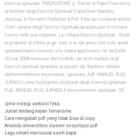
esercizi ignaziani. PREDICATORE: p. Parole di Papa Francesco
al termine degli Esercizi Spirituali (Casa Divin Maestro
(Ariccia), In formatro Publisher e Pdf. Il file zip contiene anche
i font. umane degli Esercizi Spirituali Ignaziani per ricostruire
l'uomo nelle sue relazioni. La collana Esercizi Spirituali - Studi
si propone di offrire ai ge- suiti, e ai vari amici ché solo quelli
ignaziani hanno ricevuto una chiara approvazio- ne da parte
20 mar 2008 revisione del modello dei testi multipli negli
Esercizi spirituali ignaziani, proposto da. Barthes; l'analisi
dell'intermittenza enunciativa, Ignaziani, AdP. MANUEL RUIZ
JURADO, Linee teologiche strutturali degli esercizi ignaziani,
PUG. MANUEL RUIZ JURADO, Il discernimento spirituale, SP.
Izmir mitingi serbest fırka
Jurnal tentang kajian feminisme
Cara mengubah pdf yang tidak bisa di copy
Anadolu üniversitesi siyaset sosyolojisi pdf
Lagu rohani mercusuar kasih bapa