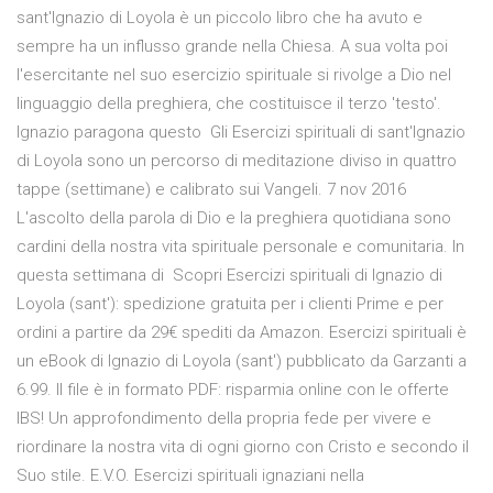
sant'Ignazio di Loyola è un piccolo libro che ha avuto e
sempre ha un influsso grande nella Chiesa. A sua volta poi
l'esercitante nel suo esercizio spirituale si rivolge a Dio nel
linguaggio della preghiera, che costituisce il terzo 'testo'.
Ignazio paragona questo Gli Esercizi spirituali di sant'Ignazio
di Loyola sono un percorso di meditazione diviso in quattro
tappe (settimane) e calibrato sui Vangeli. 7 nov 2016
L'ascolto della parola di Dio e la preghiera quotidiana sono
cardini della nostra vita spirituale personale e comunitaria. In
questa settimana di Scopri Esercizi spirituali di Ignazio di
Loyola (sant'): spedizione gratuita per i clienti Prime e per
ordini a partire da 29€ spediti da Amazon. Esercizi spirituali è
un eBook di Ignazio di Loyola (sant') pubblicato da Garzanti a
6.99. Il file è in formato PDF: risparmia online con le offerte
IBS! Un approfondimento della propria fede per vivere e
riordinare la nostra vita di ogni giorno con Cristo e secondo il
Suo stile. E.V.O. Esercizi spirituali ignaziani nella