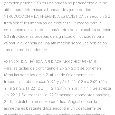
(también prueba K-S) es una prueba no paramétrica que se
utiliza para determinar la bondad de ajuste de dos
NTRODUCCIÓN A LA INFERENCIA ESTADÍSTICA La sección 6.2
trata sobre los intervalos de conﬁanza, utilizados para la
estimación del valor de un parámetro poblacional. La sección
6.3 intro-duce las pruebas de signiﬁcación, utilizadas para
valorar la evidencia de una aﬁr-mación sobre una población.
Las dos modalidades de …
ESTADÍSTICA TEÓRICA: APLICACIONES CHI-CUADRADO - …
Para las tablas de contingencia 2 x 2 y 2 x 3 se obtienen
fórmulas sencillas de la 2 utilizando únicamente las
frecuencias observadas Y X 1 y y2 x 1n11 n12 n x 2n21 n22 n
n 1 n 2 n 2 2 11 22 12 21 1 12 1 2 n(n .n n .n ) n.n.n.n Se acepta
Ho: 22 1,1 Se rechaza Ho: 22 Estadística: conceptos básicos,
2 = 0, la distribución es Mesocúrtica: Al igual que en la
asimetría es bastante difícil encontrar un coeficiente de