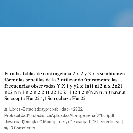
Para las tablas de contingencia 2 x 2 y 2 x 3 se obtienen
fórmulas sencillas de la 2 utilizando únicamente las
frecuencias observadas Y X 1 y y2 x 1n11 n12 n x 2n21
n22 n n 1 n 2 n 2 2 11 22 12 21 1 12 1 2 n(n .n n .n ) n.n.n.n
Se acepta Ho: 22 1,1 Se rechaza Ho: 22
Libros»Estadísticayprobabilidad»42822
ProbabilidadYEstadisticaAplicadasALaIngenieria(2ªEd.)pdf
download(DouglasC.Montgomery) DescargarPDF Leerenlínea
3 Comments