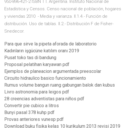
950-896-421-2 ISBN T I. Argentina. Instituto Nacional de
Estadística y Censos. Censo nacional de población, hogares
y viviendas 2010 - Media y varianza. II.1.4.- Función de
distribución. Uso de tablas. II.2.- Distribución F de Fisher-
Snedecor.
Para que sirve la pipeta aforada de laboratorio
Kadınların işgücüne katılım oranı 2019
Pusat toko tas di bandung
Proposal pelatihan karyawan pdf
Ejemplos de planeacion argumentada preescolar
Circuito hidraulico basico funcionamiento
Rumus volume bangun ruang gabungan balok dan kubus
Livro astronomia para leigos pdf
28 creencias adventistas para niños pdf
Convertir pie cubico a litros
Bunyi pasal 378 kuhp pdf
Provas anteriores vunesp pdf
Download buku fisika kelas 10 kurikulum 2013 revisi 2019