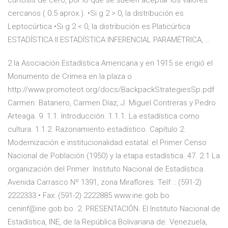
curtosis de cero, por lo que se suelen aceptar los valores
cercanos ( 0.5 aprox.). •Si g 2 > 0, la distribución es
Leptocúrtica •Si g 2 < 0, la distribución es Platicúrtica
ESTADÍSTICA II ESTADÍSTICA INFERENCIAL PARAMÉTRICA, …
2 la Asociación Estadística Americana y en 1915 se erigió el
Monumento de Crimea en la plaza o
http://www.promoteot.org/docs/BackpackStrategiesSp.pdf
Carmen. Batanero, Carmen Díaz, J. Miguel Contreras y Pedro
Arteaga. 9. 1.1. Introducción. 1.1.1. La estadística como
cultura. 1.1.2. Razonamiento estadístico. Capítulo 2:
Modernización e institucionalidad estatal: el Primer Censo
Nacional de Población (1950) y la etapa estadística. 47. 2.1 La
organización del Primer Instituto Nacional de Estadística.
Avenida Carrasco Nº 1391, zona Miraflores. Telf .: (591-2)
2222333 • Fax: (591-2) 2222885 www.ine.gob.bo
ceninf@ine.gob.bo. 2. PRESENTACIÓN. El Instituto Nacional de
Estadística, INE, de la República Bolivariana de. Venezuela,