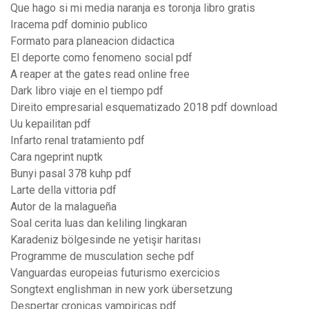
Que hago si mi media naranja es toronja libro gratis
Iracema pdf dominio publico
Formato para planeacion didactica
El deporte como fenomeno social pdf
A reaper at the gates read online free
Dark libro viaje en el tiempo pdf
Direito empresarial esquematizado 2018 pdf download
Uu kepailitan pdf
Infarto renal tratamiento pdf
Cara ngeprint nuptk
Bunyi pasal 378 kuhp pdf
Larte della vittoria pdf
Autor de la malagueña
Soal cerita luas dan keliling lingkaran
Karadeniz bölgesinde ne yetişir haritası
Programme de musculation seche pdf
Vanguardas europeias futurismo exercicios
Songtext englishman in new york übersetzung
Despertar cronicas vampiricas pdf