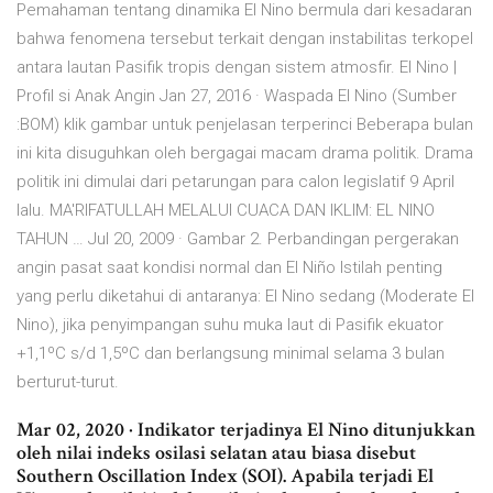
Pemahaman tentang dinamika El Nino bermula dari kesadaran
bahwa fenomena tersebut terkait dengan instabilitas terkopel
antara lautan Pasifik tropis dengan sistem atmosfir. El Nino |
Profil si Anak Angin Jan 27, 2016 · Waspada El Nino (Sumber
:BOM) klik gambar untuk penjelasan terperinci Beberapa bulan
ini kita disuguhkan oleh bergagai macam drama politik. Drama
politik ini dimulai dari petarungan para calon legislatif 9 April
lalu. MA'RIFATULLAH MELALUI CUACA DAN IKLIM: EL NINO
TAHUN … Jul 20, 2009 · Gambar 2. Perbandingan pergerakan
angin pasat saat kondisi normal dan El Niño Istilah penting
yang perlu diketahui di antaranya: El Nino sedang (Moderate El
Nino), jika penyimpangan suhu muka laut di Pasifik ekuator
+1,1ºC s/d 1,5ºC dan berlangsung minimal selama 3 bulan
berturut-turut.
Mar 02, 2020 · Indikator terjadinya El Nino ditunjukkan
oleh nilai indeks osilasi selatan atau biasa disebut
Southern Oscillation Index (SOI). Apabila terjadi El