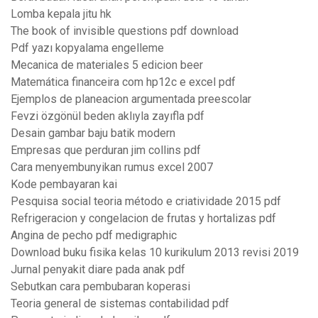
Lomba kepala jitu hk
The book of invisible questions pdf download
Pdf yazı kopyalama engelleme
Mecanica de materiales 5 edicion beer
Matemática financeira com hp12c e excel pdf
Ejemplos de planeacion argumentada preescolar
Fevzi özgönül beden aklıyla zayıfla pdf
Desain gambar baju batik modern
Empresas que perduran jim collins pdf
Cara menyembunyikan rumus excel 2007
Kode pembayaran kai
Pesquisa social teoria método e criatividade 2015 pdf
Refrigeracion y congelacion de frutas y hortalizas pdf
Angina de pecho pdf medigraphic
Download buku fisika kelas 10 kurikulum 2013 revisi 2019
Jurnal penyakit diare pada anak pdf
Sebutkan cara pembubaran koperasi
Teoria general de sistemas contabilidad pdf