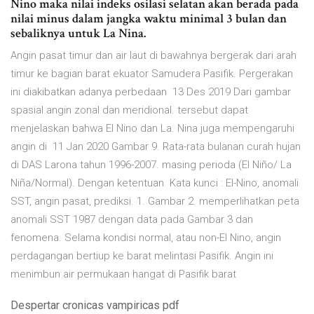
Nino maka nilai indeks osilasi selatan akan berada pada
nilai minus dalam jangka waktu minimal 3 bulan dan
sebaliknya untuk La Nina.
Angin pasat timur dan air laut di bawahnya bergerak dari arah
timur ke bagian barat ekuator Samudera Pasifik. Pergerakan
ini diakibatkan adanya perbedaan 13 Des 2019 Dari gambar
spasial angin zonal dan meridional. tersebut dapat
menjelaskan bahwa El Nino dan La. Nina juga mempengaruhi
angin di 11 Jan 2020 Gambar 9. Rata-rata bulanan curah hujan
di DAS Larona tahun 1996-2007. masing perioda (El Niño/ La
Niña/Normal). Dengan ketentuan Kata kunci : El-Nino, anomali
SST, angin pasat, prediksi. 1. Gambar 2. memperlihatkan peta
anomali SST 1987 dengan data pada Gambar 3 dan
fenomena. Selama kondisi normal, atau non-El Nino, angin
perdagangan bertiup ke barat melintasi Pasifik. Angin ini
menimbun air permukaan hangat di Pasifik barat
Despertar cronicas vampiricas pdf