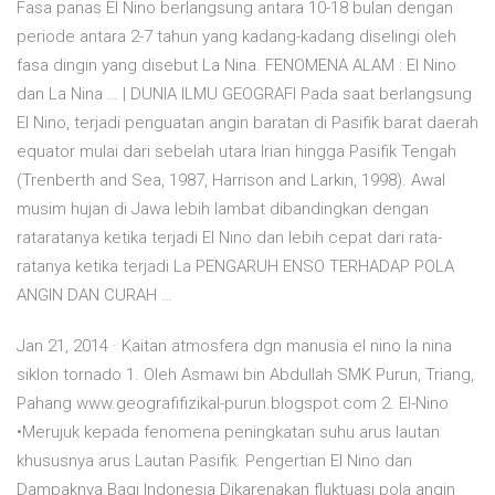
Fasa panas El Nino berlangsung antara 10-18 bulan dengan
periode antara 2-7 tahun yang kadang-kadang diselingi oleh
fasa dingin yang disebut La Nina. FENOMENA ALAM : El Nino
dan La Nina … | DUNIA ILMU GEOGRAFI Pada saat berlangsung
El Nino, terjadi penguatan angin baratan di Pasifik barat daerah
equator mulai dari sebelah utara Irian hingga Pasifik Tengah
(Trenberth and Sea, 1987, Harrison and Larkin, 1998). Awal
musim hujan di Jawa lebih lambat dibandingkan dengan
rataratanya ketika terjadi El Nino dan lebih cepat dari rata-
ratanya ketika terjadi La PENGARUH ENSO TERHADAP POLA
ANGIN DAN CURAH …
Jan 21, 2014 · Kaitan atmosfera dgn manusia el nino la nina
siklon tornado 1. Oleh Asmawi bin Abdullah SMK Purun, Triang,
Pahang www.geografifizikal-purun.blogspot.com 2. El-Nino
•Merujuk kepada fenomena peningkatan suhu arus lautan
khususnya arus Lautan Pasifik. Pengertian El Nino dan
Dampaknya Bagi Indonesia Dikarenakan fluktuasi pola angin