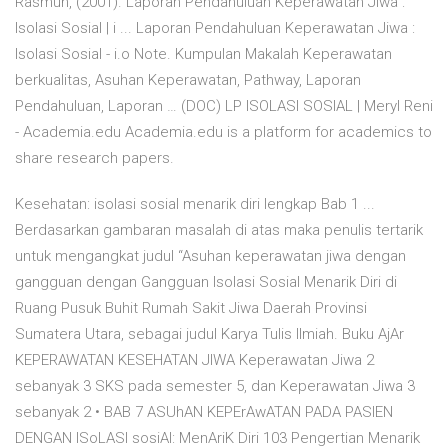
Rasmun, (2001). Laporan Pendahuluan Keperawatan Jiwa :
Isolasi Sosial | i ... Laporan Pendahuluan Keperawatan Jiwa :
Isolasi Sosial - i.o Note. Kumpulan Makalah Keperawatan
berkualitas, Asuhan Keperawatan, Pathway, Laporan
Pendahuluan, Laporan … (DOC) LP ISOLASI SOSIAL | Meryl Reni
- Academia.edu Academia.edu is a platform for academics to
share research papers.
Kesehatan: isolasi sosial menarik diri lengkap Bab 1 ...
Berdasarkan gambaran masalah di atas maka penulis tertarik
untuk mengangkat judul “Asuhan keperawatan jiwa dengan
gangguan dengan Gangguan Isolasi Sosial Menarik Diri di
Ruang Pusuk Buhit Rumah Sakit Jiwa Daerah Provinsi
Sumatera Utara, sebagai judul Karya Tulis Ilmiah. Buku AjAr
KEPERAWATAN KESEHATAN JIWA Keperawatan Jiwa 2
sebanyak 3 SKS pada semester 5, dan Keperawatan Jiwa 3
sebanyak 2 • BAB 7 ASUhAN KEPErAwATAN PADA PASIEN
DENGAN ISoLASI sosiAl: MenAriK Diri 103 Pengertian Menarik