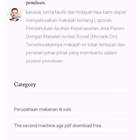
penulisan.
karunia, serta taufik dan hidayah-Nya kami dapat
menyelesaikan makalah tentang Laporan
Pendahuluan Asuhan Keperawatan Jiwa Pasien
Dengan Masalah Isolasi Sosial (Menarik Diri)
Terselesaikannya makalah ini tidak terlepas dari
peranan pihak-pihak yang membantu dalam
proses penulisan.
Category
Perusahaan makanan di solo
The second machine age pdf download free