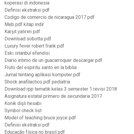
koperasi di indonesia
Definisi ekstraksi pdf
Codigo de comercio de nicaragua 2017 pdf
Meb pdf kitap indir
Karşıt yatırım pdf
Download sobotta pdf
Luxury fever robert frank pdf
Eski istanbul efendisi
Diario intimo de un guacarroquer descargar pdf
Fruto del espíritu santo en la biblia
Jurnal tentang aplikasi komputer pdf
Shock anafilactico pdf pediatria
Download rpp tematik kelas 3 semester 1 revisi 2018
Asignatura estatal primero de secundaria 2017
Konik dişli hesabı
Symbol check list
Model of teaching bruce joyce pdf
Definisi ekstraksi pdf
Educação física no brasil pdf