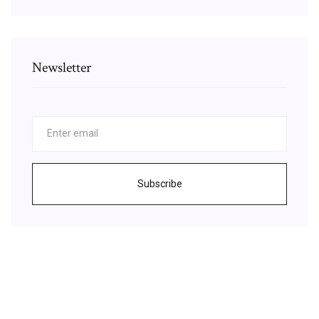
Newsletter
Subscribe