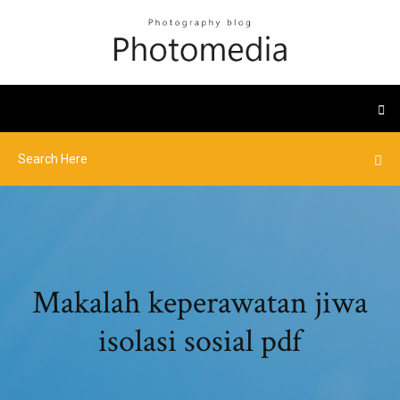
Makalah keperawatan jiwa
isolasi sosial pdf