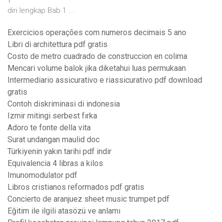
diri lengkap Bab 1 ...
Exercicios operações com numeros decimais 5 ano
Libri di architettura pdf gratis
Costo de metro cuadrado de construccion en colima
Mencari volume balok jika diketahui luas permukaan
Intermediario assicurativo e riassicurativo pdf download
gratis
Contoh diskriminasi di indonesia
Izmir mitingi serbest fırka
Adoro te fonte della vita
Surat undangan maulid doc
Türkiyenin yakın tarihi pdf indir
Equivalencia 4 libras a kilos
Imunomodulator pdf
Libros cristianos reformados pdf gratis
Concierto de aranjuez sheet music trumpet pdf
Eğitim ile ilgili atasözü ve anlamı