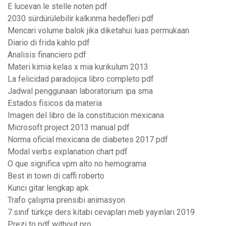
E lucevan le stelle noten pdf
2030 sürdürülebilir kalkınma hedefleri pdf
Mencari volume balok jika diketahui luas permukaan
Diario di frida kahlo pdf
Analisis financiero pdf
Materi kimia kelas x mia kurikulum 2013
La felicidad paradojica libro completo pdf
Jadwal penggunaan laboratorium ipa sma
Estados fisicos da materia
Imagen del libro de la constitucion mexicana
Microsoft project 2013 manual pdf
Norma oficial mexicana de diabetes 2017 pdf
Modal verbs explanation chart pdf
O que significa vpm alto no hemograma
Best in town di caffi roberto
Kunci gitar lengkap apk
Trafo çalışma prensibi animasyon
7.sınıf türkçe ders kitabı cevapları meb yayınları 2019
Prezi to pdf without pro