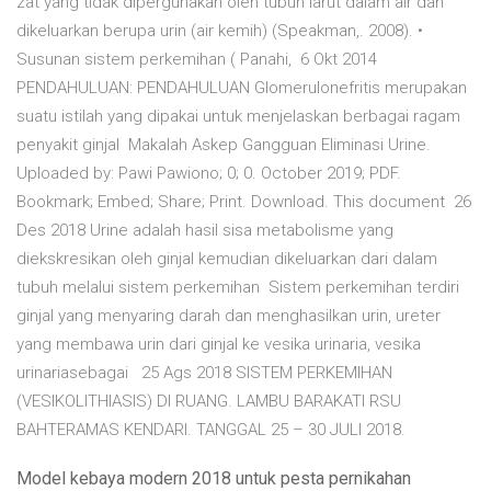
zat yang tidak dipergunakan oleh tubuh larut dalam air dan
dikeluarkan berupa urin (air kemih) (Speakman,. 2008). •
Susunan sistem perkemihan ( Panahi, 6 Okt 2014
PENDAHULUAN: PENDAHULUAN Glomerulonefritis merupakan
suatu istilah yang dipakai untuk menjelaskan berbagai ragam
penyakit ginjal Makalah Askep Gangguan Eliminasi Urine.
Uploaded by: Pawi Pawiono; 0; 0. October 2019; PDF.
Bookmark; Embed; Share; Print. Download. This document 26
Des 2018 Urine adalah hasil sisa metabolisme yang
diekskresikan oleh ginjal kemudian dikeluarkan dari dalam
tubuh melalui sistem perkemihan Sistem perkemihan terdiri
ginjal yang menyaring darah dan menghasilkan urin, ureter
yang membawa urin dari ginjal ke vesika urinaria, vesika
urinariasebagai 25 Ags 2018 SISTEM PERKEMIHAN
(VESIKOLITHIASIS) DI RUANG. LAMBU BARAKATI RSU
BAHTERAMAS KENDARI. TANGGAL 25 – 30 JULI 2018.
Model kebaya modern 2018 untuk pesta pernikahan