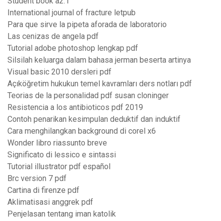
Student book a2.1
International journal of fracture letpub
Para que sirve la pipeta aforada de laboratorio
Las cenizas de angela pdf
Tutorial adobe photoshop lengkap pdf
Silsilah keluarga dalam bahasa jerman beserta artinya
Visual basic 2010 dersleri pdf
Açıköğretim hukukun temel kavramları ders notları pdf
Teorias de la personalidad pdf susan cloninger
Resistencia a los antibioticos pdf 2019
Contoh penarikan kesimpulan deduktif dan induktif
Cara menghilangkan background di corel x6
Wonder libro riassunto breve
Significato di lessico e sintassi
Tutorial illustrator pdf español
Brc version 7 pdf
Cartina di firenze pdf
Aklimatisasi anggrek pdf
Penjelasan tentang iman katolik